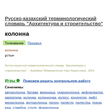
Русско-казахский терминологический
словарь "Архитектура и строительство"
колонна
Толкование
Перевод
колонна
ұстын
Русско-казахский терминологический словарь "Архитектура и
строительство". - Академия Педагогических Наук Казахстана.
.
2014
.
Игры ⚽
Поможем решить контрольную работу
Синонимы
:
автоколонна
,
батава
,
вереница
,
гидроколонна
,
дефлегматор
,
кариатида
,
колонка
,
колонночка
,
колосс
,
кондуктор
,
лифт
,
мехколонна
,
мотоколонна
,
пилон
,
пилястр
,
пилястра
,
поезд
,
ряд
,
стамбха
,
столп
,
форколонна